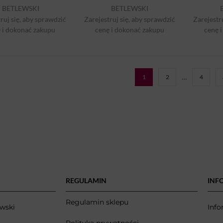
BETLEWSKI
BETLEWSKI
ruj się, aby sprawdzić
Zarejestruj się, aby sprawdzić
Zarejestr
 i dokonać zakupu
cenę i dokonać zakupu
cenę 
…
1
2
4
REGULAMIN
INF
Regulamin sklepu
wski
Info