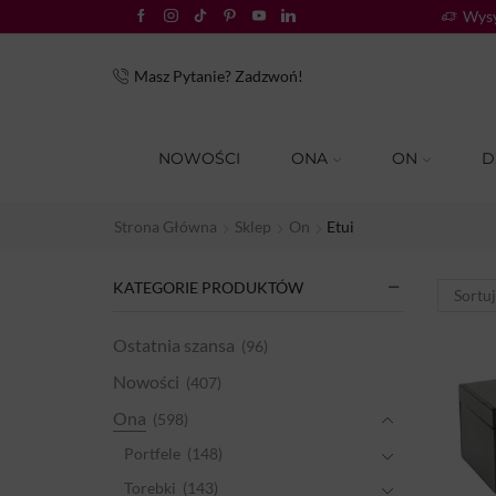
i.
Sprawdź!
Wysy
Masz Pytanie? Zadzwoń!
NOWOŚCI
ONA
ON
D
Strona Główna
Sklep
On
Etui
KATEGORIE PRODUKTÓW
Ostatnia szansa
(96)
Nowości
(407)
Ona
(598)
Portfele
(148)
Torebki
(143)