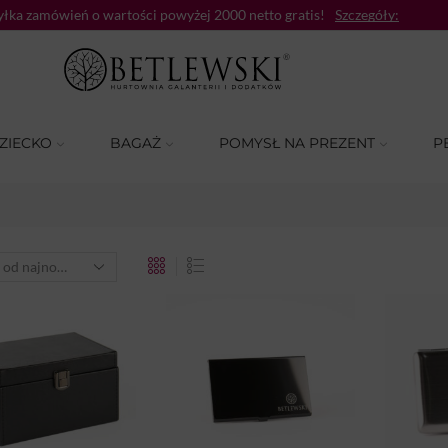
łka zamówień o wartości powyżej 2000 netto gratis!
Szczegóły:
ZIECKO
BAGAŻ
POMYSŁ NA PREZENT
P