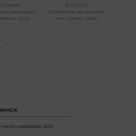
BETLEWSKI
BETLEWSKI
uj się, aby sprawdzić
Zarejestruj się, aby sprawdzić
i dokonać zakupu
cenę i dokonać zakupu
→
ORMACJE
rmacje o współpracy B2B