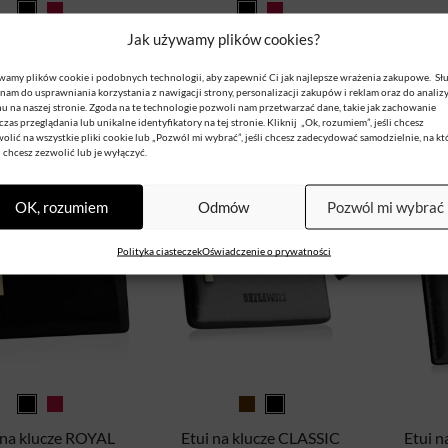
Jak używamy plików cookies?
 na klucze ROYAL
Etui na klucze ROYAL
Etui na
BETLEWSKI
BETLEWSKI
amy plików cookie i podobnych technologii, aby zapewnić Ci jak najlepsze wrażenia zakupowe. Sł
ruj się, aby sprawdzić
Zarejestruj się, aby sprawdzić
Zarejestr
nam do usprawniania korzystania z nawigacji strony, personalizacji zakupów i reklam oraz do analiz
u na naszej stronie. Zgoda na te technologie pozwoli nam przetwarzać dane, takie jak zachowanie
 i dokonać zakupu
cenę i dokonać zakupu
cenę 
zas przeglądania lub unikalne identyfikatory na tej stronie. Kliknij „Ok, rozumiem”, jeśli chcesz
olić na wszystkie pliki cookie lub „Pozwól mi wybrać”, jeśli chcesz zadecydować samodzielnie, na kt
i chcesz zezwolić lub je wyłączyć.
OK, rozumiem
Odmów
Pozwól mi wybrać
Polityka ciasteczek
Oświadczenie o prywatności
 na klucze ROYAL
Etui na klucze CLASSIC
Etui n