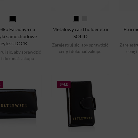
łko Faradaya na
Metalowy card holder etui
Etui m
zyki samochodowe
SOLID
keyless LOCK
Zarejestruj się, aby sprawdzić
Zarejestr
cenę i dokonać zakupu
cenę 
ruj się, aby sprawdzić
 i dokonać zakupu
E
SALE