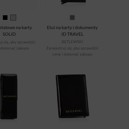
etalowe na karty
Etui na karty i dokumenty
SOLID
ID TRAVEL
BETLEWSKI
uj się, aby sprawdzić
i dokonać zakupu
Zarejestruj się, aby sprawdzić
cenę i dokonać zakupu