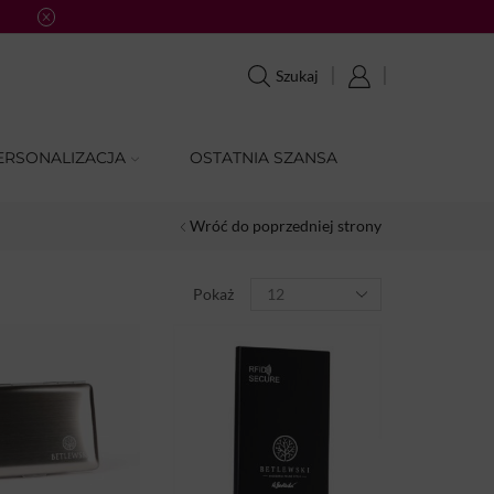
Atrakcyjne rabaty dla stałyc
Szukaj
ERSONALIZACJA
OSTATNIA SZANSA
Wróć do poprzedniej strony
Pokaż