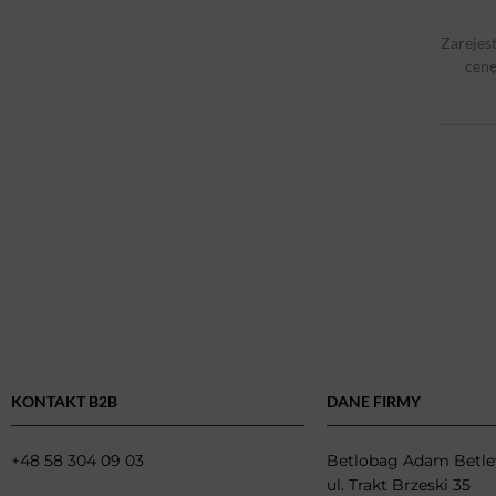
Kosmetyczki
(27)
Plecaki
(9)
Zarejest
cenę
Torby
(4)
Nerki
(10)
Saszetki
(9)
Akcesoria
(119)
Pomysł na prezent
(169)
Personalizacja
(1)
Zestawy prezentowe
(88)
Zestawy dla niej
(36)
Zestawy dla niego
(47)
Opakowanie na Prezent
(4)
KONTAKT B2B
DANE FIRMY
Dodatki do domu
(8)
+5 więcej
+48 58 304 09 03
Betlobag Adam Betle
ul. Trakt Brzeski 35