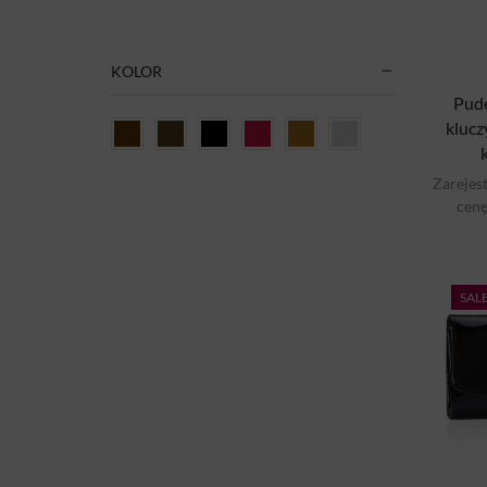
Paski
(126)
Odzież damska
(93)
KOLOR
Akcesoria damskie
(53)
Pude
kluc
Biżuteria
(22)
Etui
(44)
Zarejest
On
(594)
cenę
Portfele
(165)
Torby
(138)
Paski
(149)
SAL
Odzież męska
(61)
Akcesoria
(72)
Biżuteria
(23)
Etui
(45)
Na karty
(19)