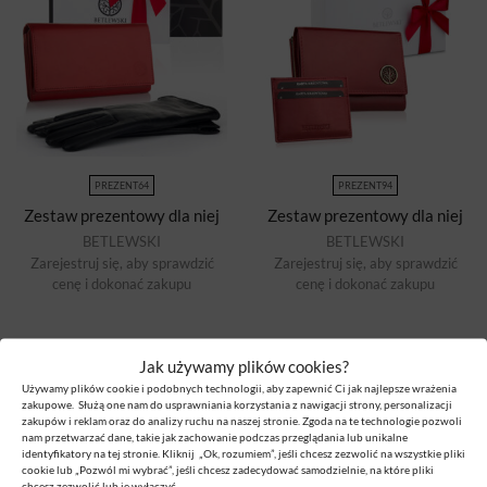
PREZENT64
PREZENT94
Zestaw prezentowy dla niej
Zestaw prezentowy dla niej
BETLEWSKI
BETLEWSKI
Zarejestruj się, aby sprawdzić
Zarejestruj się, aby sprawdzić
cenę i dokonać zakupu
cenę i dokonać zakupu
Jak używamy plików cookies?
Używamy plików cookie i podobnych technologii, aby zapewnić Ci jak najlepsze wrażenia
zakupowe. Służą one nam do usprawniania korzystania z nawigacji strony, personalizacji
zakupów i reklam oraz do analizy ruchu na naszej stronie. Zgoda na te technologie pozwoli
nam przetwarzać dane, takie jak zachowanie podczas przeglądania lub unikalne
identyfikatory na tej stronie. Kliknij „Ok, rozumiem”, jeśli chcesz zezwolić na wszystkie pliki
cookie lub „Pozwól mi wybrać”, jeśli chcesz zadecydować samodzielnie, na które pliki
chcesz zezwolić lub je wyłączyć.