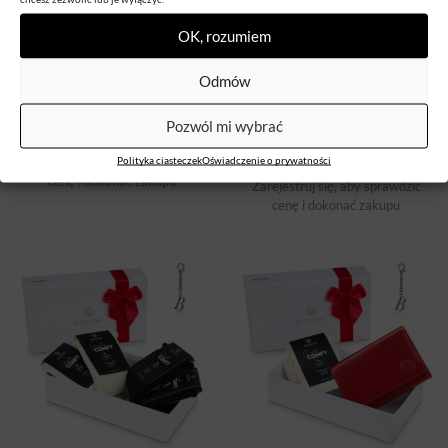
OK, rozumiem
Odmów
+3
Zestaw prezentowy dla niej
75
80
85
90
95
100
Pozwól mi wybrać
Zestaw prezentowy dla niej
BETLEWSKI
Polityka ciasteczek
Oświadczenie o prywatności
Zarejestruj się, aby sprawdzić
BETLEWSKI
cenę i dokonać zakupu
Zarejestruj się, aby sprawdzić
cenę i dokonać zakupu