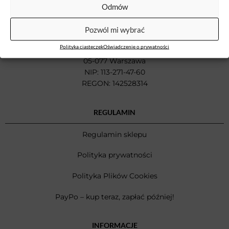
Odmów
DANE FIRMY
Pozwól mi wybrać
Betlobag Adam Betlewski
Polityka ciasteczek
Oświadczenie o prywatności
ul. Trakt Brzeski 35
05-077 Warszawa
NIP: 113-271-47-60
REGON: 142528314
REGULAMIN
Regulamin sklepu
Polityka prywatności
Polityka Plików Cookies
PayPo – kup teraz, zapłać później!
INFORMACJE