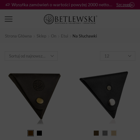
Wysyłka zamówień o wartości powyżej 2000 netto gratis!
Szczegóły:
Strona Główna
Sklep
On
Etui
Na Słuchawki