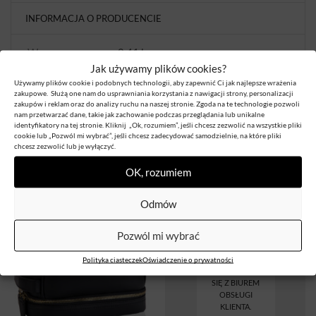
INFORMACJA O PRODUCENCIE
Waga
0,41 kg
Jak używamy plików cookies?
Używamy plików cookie i podobnych technologii, aby zapewnić Ci jak najlepsze wrażenia
Kolor
Czarny, Khaki, Zielony
zakupowe. Służą one nam do usprawniania korzystania z nawigacji strony, personalizacji
zakupów i reklam oraz do analizy ruchu na naszej stronie. Zgoda na te technologie pozwoli
nam przetwarzać dane, takie jak zachowanie podczas przeglądania lub unikalne
Materiał
Poliester
identyfikatory na tej stronie. Kliknij „Ok, rozumiem”, jeśli chcesz zezwolić na wszystkie pliki
cookie lub „Pozwól mi wybrać”, jeśli chcesz zadecydować samodzielnie, na które pliki
chcesz zezwolić lub je wyłączyć.
OK, rozumiem
Produkty Powiązane
Odmów
Pozwól mi wybrać
DOSTĘPNA
ILOŚĆ JEST
OGRANICZONA,
Polityka ciasteczek
Oświadczenie o prywatności
SKONTAKTUJ
SIĘ Z BIUREM
OBSŁUGI
KLIENTA.