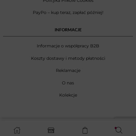
Polityka Plików Cookies
PayPo – kup teraz, zapłać później!
INFORMACJE
Informacje o współpracy B2B
Koszty dostawy i metody płatności
Reklamacje
O nas
Kolekcje
WYBIERZ OPCJE
© 2026 Betlewski®