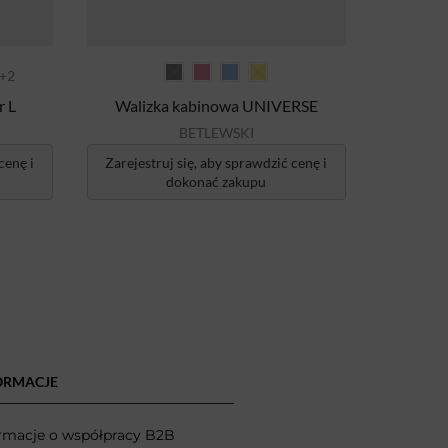
Mały ku
+2
r L
Walizka kabinowa UNIVERSE
Zarejest
BETLEWSKI
cenę i
Zarejestruj się, aby sprawdzić cenę i
dokonać zakupu
ORMACJE
rmacje o współpracy B2B