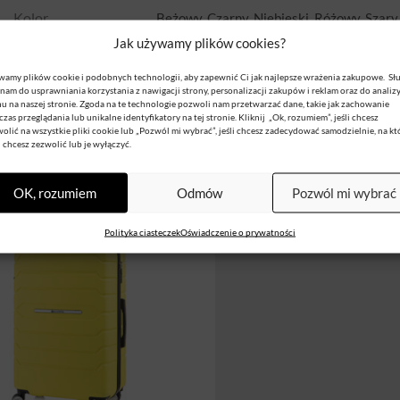
Kolor
Beżowy, Czarny, Niebieski, Różowy, Szary
Jak używamy plików cookies?
Materiał
Poliester
amy plików cookie i podobnych technologii, aby zapewnić Ci jak najlepsze wrażenia zakupowe. Sł
nam do usprawniania korzystania z nawigacji strony, personalizacji zakupów i reklam oraz do analiz
u na naszej stronie. Zgoda na te technologie pozwoli nam przetwarzać dane, takie jak zachowanie
zas przeglądania lub unikalne identyfikatory na tej stronie. Kliknij „Ok, rozumiem”, jeśli chcesz
olić na wszystkie pliki cookie lub „Pozwól mi wybrać”, jeśli chcesz zadecydować samodzielnie, na kt
i chcesz zezwolić lub je wyłączyć.
Produkty Powiązane
OK, rozumiem
Odmów
Pozwól mi wybrać
Polityka ciasteczek
Oświadczenie o prywatności
SALE