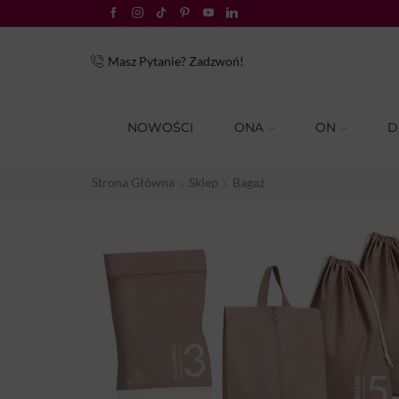
tałych klientów!
Masz Pytanie? Zadzwoń!
NOWOŚCI
ONA
ON
D
Strona Główna
Sklep
Bagaż