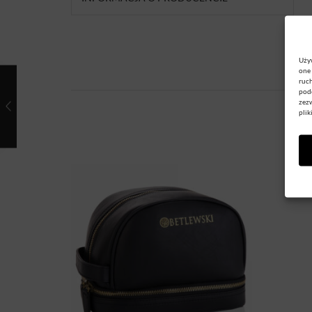
Używ
one 
ruch
podc
zezw
plik