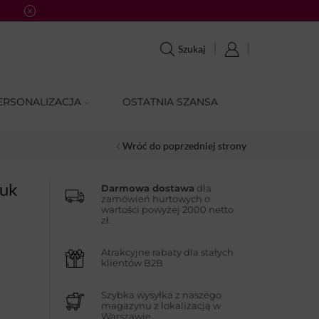
Szukaj
ERSONALIZACJA
OSTATNIA SZANSA
Wróć do poprzedniej strony
tuk
Darmowa dostawa
dla
zamówień hurtowych o
wartości powyżej 2000 netto
zł.
Atrakcyjne rabaty dla stałych
klientów B2B
Szybka wysyłka z naszego
magazynu z lokalizacją w
Warszawie