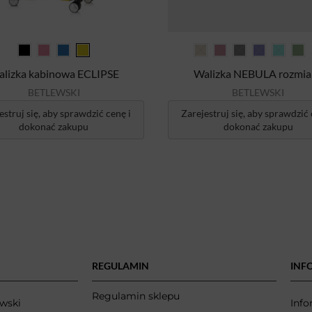
lizka kabinowa ECLIPSE
Walizka NEBULA rozmia
BETLEWSKI
BETLEWSKI
estruj się, aby sprawdzić cenę i
Zarejestruj się, aby sprawdzić 
dokonać zakupu
dokonać zakupu
REGULAMIN
INF
Regulamin sklepu
wski
Info