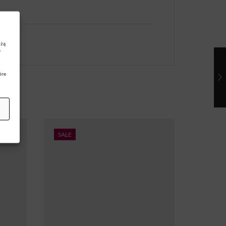
użą
y
óre
SALE